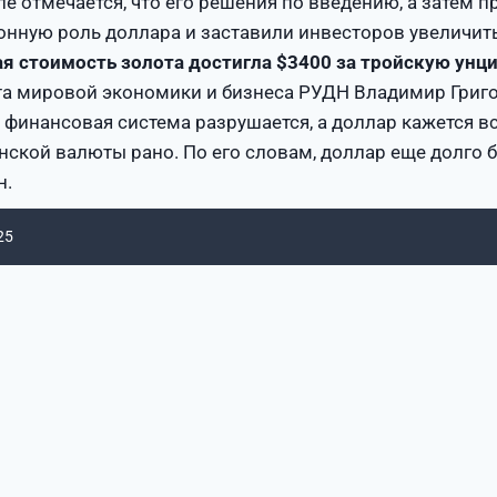
е отмечается, что его решения по введению, а затем
нную роль доллара и заставили инвесторов увеличить
я стоимость золота достигла $3400 за тройскую унци
а мировой экономики и бизнеса РУДН Владимир Григор
финансовая система разрушается, а доллар кажется вс
ской валюты рано. По его словам, доллар еще долго бу
н.
25