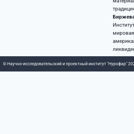
материал
традицио
Биржева
Институт
мировая 
американ
ликвиде
© Научно-исследовательский и проектный институт "Нурофар" 20