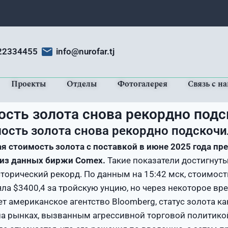
22334455
info@nurofar.tj
Проекты
Отделы
Фотогалерея
Связь с н
ость золота снова рекордно подс
ость золота снова рекордно подскочи
я стоимость золота с поставкой в июне 2025 года пр
 из данных биржи Comex.
Такие показатели достигнуты
торический рекорд. По данным на 15:42 мск, стоимост
ла $3400,4 за тройскую унцию, но через некоторое вр
т американское агентство Bloomberg, статус золота к
на рынках, вызванным агрессивной торговой политико