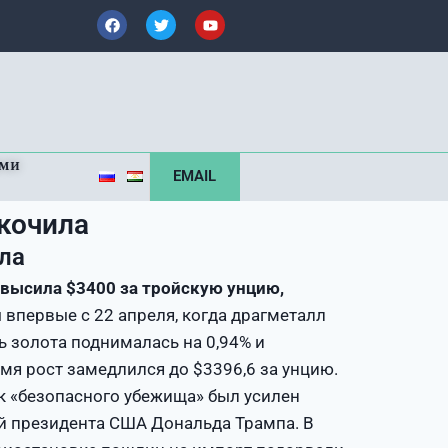
ами
EMAIL
кочила
ла
евысила $3400 за тройскую унцию,
 впервые с 22 апреля, когда драгметалл
ь золота поднималась на 0,94% и
емя рост замедлился до $3396,6 за унцию.
ак «безопасного убежища» был усилен
й президента США Дональда Трампа. В