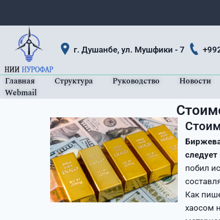
г. Душанбе, ул. Мушфики - 7
+99
Главная
Структура
Руководство
Новости
Webmail
Стоим
Стоим
Биржева
следует
побил ис
составля
Как пише
хаосом 