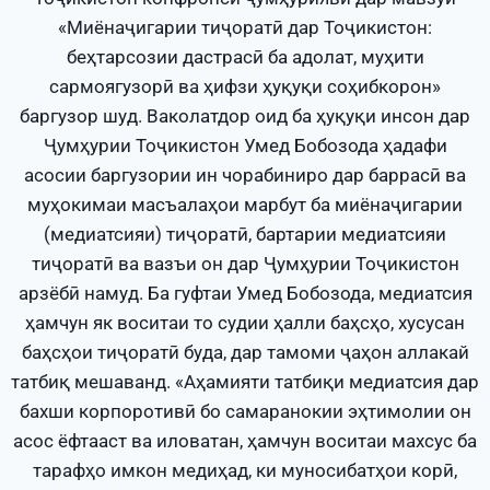
«Миёнаҷигарии тиҷоратӣ дар Тоҷикистон:
беҳтарсозии дастрасӣ ба адолат, муҳити
сармоягузорӣ ва ҳифзи ҳуқуқи соҳибкорон»
баргузор шуд. Ваколатдор оид ба ҳуқуқи инсон дар
Ҷумҳурии Тоҷикистон Умед Бобозода ҳадафи
асосии баргузории ин чорабиниро дар баррасӣ ва
муҳокимаи масъалаҳои марбут ба миёнаҷигарии
(медиатсияи) тиҷоратӣ, бартарии медиатсияи
тиҷоратӣ ва вазъи он дар Ҷумҳурии Тоҷикистон
арзёбӣ намуд. Ба гуфтаи Умед Бобозода, медиатсия
ҳамчун як воситаи то судии ҳалли баҳсҳо, хусусан
баҳсҳои тиҷоратӣ буда, дар тамоми ҷаҳон аллакай
татбиқ мешаванд. «Аҳамияти татбиқи медиатсия дар
бахши корпоротивӣ бо самаранокии эҳтимолии он
асос ёфтааст ва иловатан, ҳамчун воситаи махсус ба
тарафҳо имкон медиҳад, ки муносибатҳои корӣ,