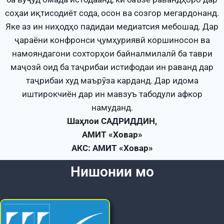
соҳаи иқтисодиёт сода, осон ва созгор мегардонанд.
Яке аз ин ниҳодҳо падидаи медиатсия мебошад. Дар
ҷараёни конфронси ҷумҳуриявӣ коршиносон ва
намояндагони сохторҳои байналмилалӣ ба таври
маҷозӣ оид ба таҷрибаи истифодаи ин раванд дар
таҷрибаи худ маърӯза карданд. Дар идома
иштирокчиён дар ин мавзуъ табодули афкор
намуданд.
Шаҳлои САДРИДДИН,
АМИТ «Ховар»
АКС: АМИТ «Ховар»
Нишонии мо