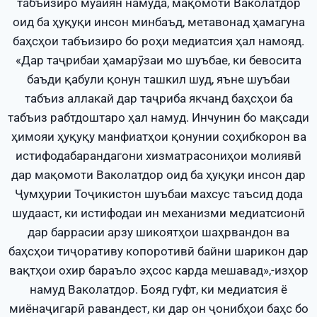
табъизиро муайян намуда, мақомоти Ваколатдор
оид ба ҳуқуқи инсон минбаъд, метавонад ҳамагуна
баҳсҳои табъизиро бо роҳи медиатсия ҳал намояд.
«Дар таҷрибаи ҳамарӯзаи мо шуъбае, ки бевосита
баъди қабули қонун ташкил шуд, яъне шуъбаи
табъиз аллакай дар таҷриба якчанд баҳсҳои ба
табъиз рабтдоштаро ҳал намуд. Инчунин бо мақсади
ҳимояи ҳуқуқу манфиатҳои қонунии соҳибкорон ва
истифодабарандагони хизматрасониҳои молиявӣ
дар мақомоти Ваколатдор оид ба ҳуқуқи инсон дар
Ҷумҳурии Тоҷикистон шуъбаи махсус таъсид дода
шудааст, ки истифодаи ин механизми медиатсионӣ
дар баррасии арзу шикоятҳои шаҳрвандон ва
баҳсҳои тиҷоративу копоротивӣ байни шарикон дар
вақтҳои охир бараъло эҳсос карда мешавад»,-изҳор
намуд Ваколатдор. Бояд гуфт, ки медиатсия ё
миёнаҷигарӣ равандест, ки дар он ҷонибҳои баҳс бо