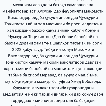
механизм дар ҳалли баҳсҳо самаранок ва
манфиатовар аст. Хусусан, дар фаъолияти мақомоти
Ваколатдор оид ба ҳуқуқи инсон дар Ҷумҳурии
Тоҷикистон айни ҳол масъалаи бо роҳи медиатсия
ҳал кардани баҳсҳо ҳанӯз зимни қабули Қонуни
Ҷумҳурии Тоҷикистон «Дар бораи баробарӣ ва
барҳам додани ҳамагуна шаклҳои табъиз», ки соли
2022 қабул шуд. Тибқи ин қонун Мақомоти
Ваколатдор оид ба ҳуқуқи инсон дар Ҷумҳурии
Тоҷикистон ҳамчун мақоми ваколатдори давлатӣ
дар таъмини баробарӣ ва манъи ҳамагуна шаклҳои
табъиз ба ҳисоб меравад, ба вуҷуд омад. Яъне,
мутобқи қонуни мазкур, ба гуфтаи Умед Бобозода,
Ҳукумати мамлакат тартиби гузаронидани
медиатсия, ё ин ки тариқи дигаре, ки дар қонун дарҷ
гардидааст- миёнаҷигариро оид ба баҳсҳои