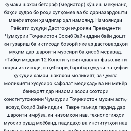
кумаки шахси бетараф (медиатор) кӯшиш мекунанд
баҳси худро бо роҳи сулҳомез ва бо дарназардошти
манфиатҳои ҳамдигар ҳал намоянд. Намояндаи
Раёсати ҳуқуқи Дастгоҳи иҷроияи Президенти
Ҷумҳурии Тоҷикистон Соҳиб Зайниддин баён дошт,
ки гузариш ба иқтисоди бозорӣ яке аз дастовардҳои
муҳим дар шароити муосири ба ҳисоб меравад.
«Тибқи моддаи 12 Конститутсия «давлат фаъолияти
озоди иқтисодӣ, соҳибкорӣ, баробарҳуқуқӣ ва ҳифзи
ҳуқуқии ҳамаи шаклҳои моликият, аз ҷумла
моликияти хусусиро кафолат медиҳад» ва ин меъёр
бениҳоят дар низоми асоси сохтори
конститутсионии Ҷумҳурии Тоҷикистон муҳим аст»,-
афзуд Соҳиб Зайниддин . Тавре таъкид гардид, дар
шароити имрӯза, ки низомҳои нав, технологияҳои
муосир рушд меёбанд, падидаҳо ва институтҳои нав
ба вуҷуд омада истодаанд, ки баъзе равандҳоро дар