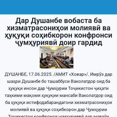
Дар Душанбе вобаста ба
хизматрасониҳои молиявӣ ва
ҳуқуқи соҳибкорон конфронси
ҷумҳуриявӣ доир гардид
ДУШАНБЕ, 17.06.2025. /АМИТ «Ховар»/. Имрӯз дар
шаҳри Душанбе бо ташаббуси Ваколатдор оид ба
ҳуқуқи инсон дар Ҷумҳурии Тоҷикистон ҷиҳати
таҳкими мақоми ҳуқуқии мансаби Ваколатдор оид
ба ҳуқуқи истифодабарандагони хизматрасониҳои
молиявӣ ва ҳуқуқи соҳибкорон дар Ҷумҳурии
Тоҷикистон конфронси ҷумҳуриявӣ дар мавзӯи