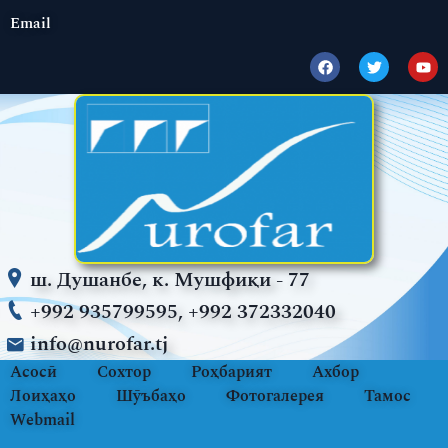
Email
ш. Душанбе, к. Мушфиқи - 77
+992 935799595, +992 372332040
info@nurofar.tj
Асосӣ
Сохтор
Роҳбарият
Ахбор
Лоиҳаҳо
Шӯъбаҳо
Фотогалерея
Тамос
Webmail