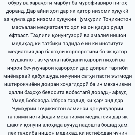
обурӯ ва хараҷоти марбут ба мурофиавиро нигоҳ
доранд. Дар айни ҳол дар як қатор низоми ҳуқуқӣ,
аз ҷумла дар низоми ҳуқуқии Ҷумҳурии Тоҷикистон
масъалаи медиатсия то ҳол на он қадар рушд
ёфтааст. Таҳлили қонунгузорӣ ва амалия нишон
медиҳад, ки татбиқи падида ё ин ки институти
медиатсия дар баҳсҳои корпоротивӣ бо як қатор
мушкилот, аз ҷумла набудани қарори ниҳоӣ ва
иҷрои бечунучарои қарорҳои дар доираи тартиби
миёнаравӣ қабулшуда, инчунин сатҳи пасти эътмоди
иштирокчиёни доираи хоҷагидорӣ ба ин механизми
ҳалли баҳсҳо бевосита вобастагӣ дорад»,- афзуд
Умед Бобозода. Иброз гардид, ки ҳарчанд дар
Ҷумҳурии Тоҷикистон заминаи қонунгузории
танзими истифодаи механизми медиатсия дар як
шакли қонуни алоҳида вуҷуд надошта бошад ҳам,
лек таҷриба нишон медиҳад, ки истифодаи чунин