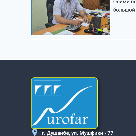
Осими по
большой 
г. Душанбе, ул. Мушфики - 77