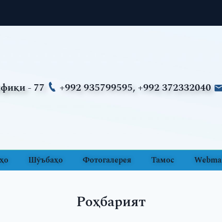
фиқи - 77
+992 935799595, +992 372332040
ҳо
Шӯъбаҳо
Фотогалерея
Тамос
Webmai
Роҳбарият