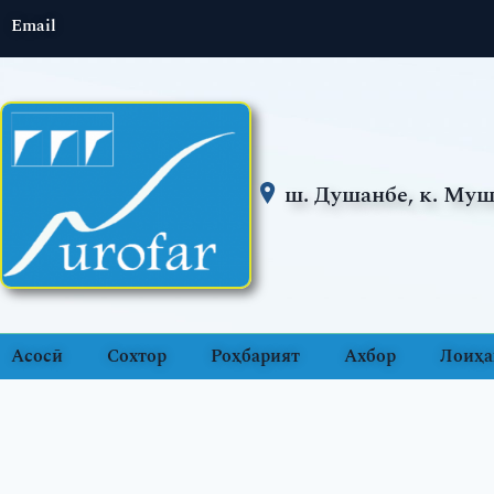
Email
ш. Душанбе, к. Муш
Асосӣ
Сохтор
Роҳбарият
Ахбор
Лоиҳа