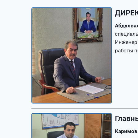
ДИРЕК
Абдулва
специаль
Инженер 
работы п
Главн
Каримов