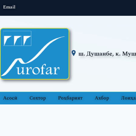
Email
ш. Душанбе, к. Муш
Асосӣ
Сохтор
Роҳбарият
Ахбор
Лоиҳа