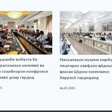
ушанбе вобаста ба
Масъалаҳои муҳими марбу
расониҳои молиявӣ ва
пешгирии хавфҳои ҷойдош
и соҳибкорон конфронси
ҷаласаи Шурои комплаенс
иявӣ доир гардид
баррасӣ гардиданд
25
06.05.2025