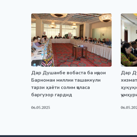
Дар Д
Дар Душанбе вобаста ба иҷрои
хизмат
Барномаи миллии ташаккули
ҳуқуқ
тарзи ҳаёти солим ҷаласа
ҷумҳур
баргузор гардид
06.05.20
06.05.2025