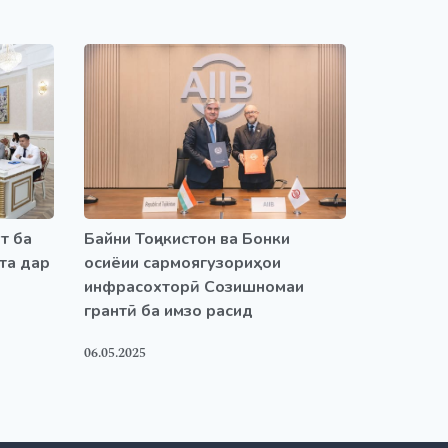
т ба
Байни Тоҷикистон ва Бонки
та дар
осиёии сармоягузориҳои
инфрасохторӣ Созишномаи
грантӣ ба имзо расид
06.05.2025