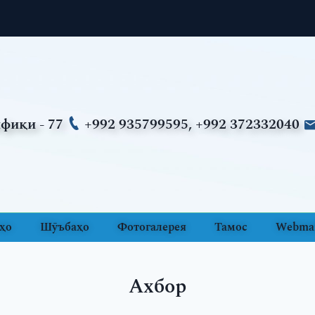
фиқи - 77
+992 935799595, +992 372332040
ҳо
Шӯъбаҳо
Фотогалерея
Тамос
Webmai
Ахбор