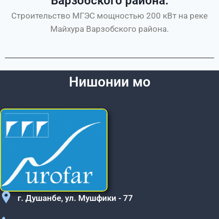
Варзобского района.
Строительство МГЭС мощностью 200 кВт на реке
Майхура Варзобского района.
Нишонии мо
г. Душанбе, ул. Мушфики - 77