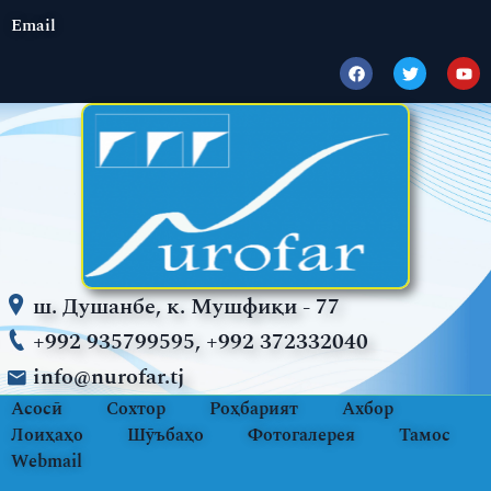
Email
ш. Душанбе, к. Мушфиқи - 77
+992 935799595, +992 372332040
info@nurofar.tj
Асосӣ
Сохтор
Роҳбарият
Ахбор
Лоиҳаҳо
Шӯъбаҳо
Фотогалерея
Тамос
Webmail