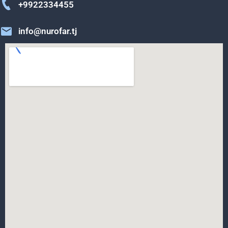
+9922334455
info@nurofar.tj