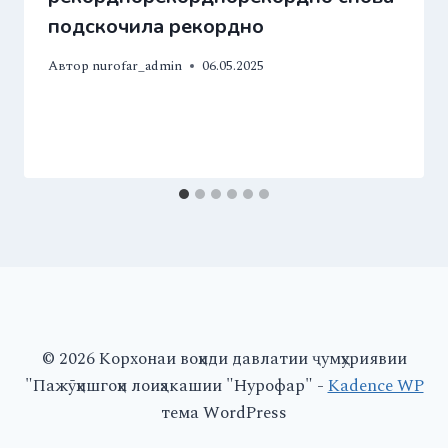
подскочила рекордно
Автор
nurofar_admin
06.05.2025
© 2026 Корхонаи воҳиди давлатии ҷумҳуриявии
"Пажӯҳишгоҳи лоиҳакашии "Нурофар" -
Kadence WP
тема WordPress